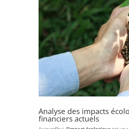
Analyse des impacts écol
financiers actuels
Aujourd’hui,
l’impact écologique
est un s