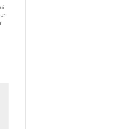
ui
our
e