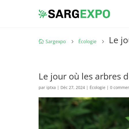
Le j
5
5
Sargexpo
Écologie

Le jour où les arbres
par
iptxa
|
Déc 27, 2024
|
Écologie
|
0 commen