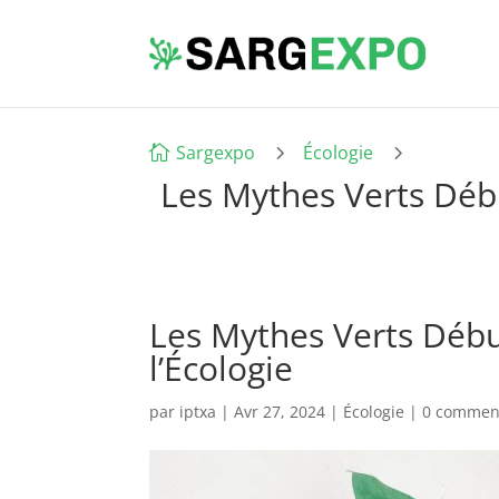
5
5
Sargexpo
Écologie

Les Mythes Verts Débu
Les Mythes Verts Débu
l’Écologie
par
iptxa
|
Avr 27, 2024
|
Écologie
|
0 commen