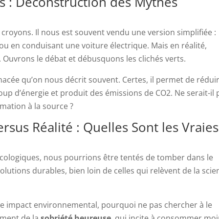
ts : Déconstruction des Mythes
croyons. Il nous est souvent vendu une version simplifiée :
ou en conduisant une voiture électrique. Mais en réalité,
. Ouvrons le débat et débusquons les clichés verts.
anacée qu’on nous décrit souvent. Certes, il permet de rédui
up d’énergie et produit des émissions de CO2. Ne serait-il 
mation à la source ?
ersus Réalité : Quelles Sont les Vraies
cologiques, nous pourrions être tentés de tomber dans le
olutions durables, bien loin de celles qui relèvent de la scie
e impact environnemental, pourquoi ne pas chercher à le
ement de la
sobriété heureuse
, qui incite à consommer moi