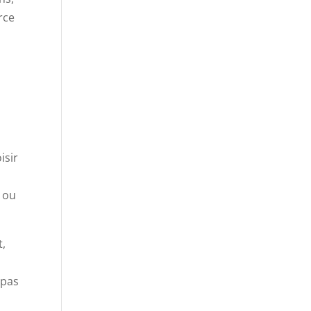
rce
isir
, ou
t,
 pas